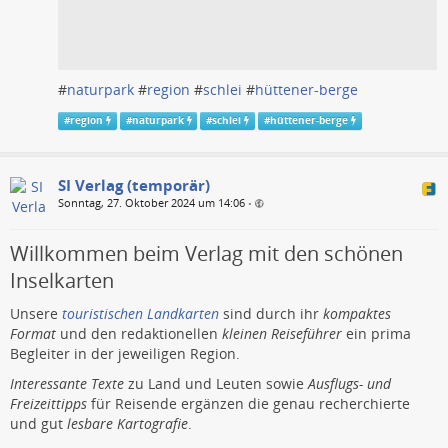
#
naturpark
#
region
#
schlei
#
hüttener-berge
#
region
#
naturpark
#
schlei
#
hüttener-berge
SI Verlag (temporär)
Sonntag, 27. Oktober 2024 um 14:06
•
Willkommen beim Verlag mit den schönen
Inselkarten
Unsere
touristischen Landkarten
sind durch ihr
kompaktes
Format
und den redaktionellen
kleinen Reiseführer
ein prima
Begleiter in der jeweiligen Region.
Interessante Texte
zu Land und Leuten sowie
Ausflugs- und
Freizeittipps
für Reisende ergänzen die genau recherchierte
und gut
lesbare Kartografie
.