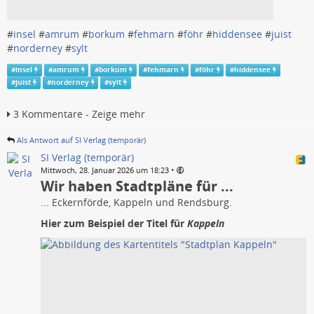
#
insel
#
amrum
#
borkum
#
fehmarn
#
föhr
#
hiddensee
#
juist
#
norderney
#
sylt
#
insel
#
amrum
#
borkum
#
fehmarn
#
föhr
#
hiddensee
#
juist
#
norderney
#
sylt
3 Kommentare - Zeige mehr
Als Antwort auf SI Verlag (temporär)
SI Verlag (temporär)
•
Mittwoch, 28. Januar 2026 um 18:23
Wir haben Stadtpläne für ...
... Eckernförde, Kappeln und Rendsburg.
Hier zum Beispiel der Titel für
Kappeln