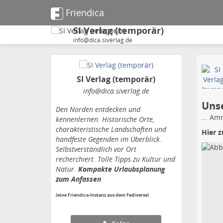
Friendica
SI Verlag (temporär)
info@dica.siverlag.de
SI Verlag (temporär)
info
@dica
.siverlag
.de
Unse
Den Norden entdecken und
... Am
kennenlernen. Historische Orte,
charakteristische Landschaften und
Hier z
handfeste Gegenden im Überblick.
Selbstverständlich vor Ort
recherchiert. Tolle Tipps zu Kultur und
Natur.
Kompakte Urlaubsplanung
zum Anfassen
(eine Friendica-Instanz aus dem Fediverse)