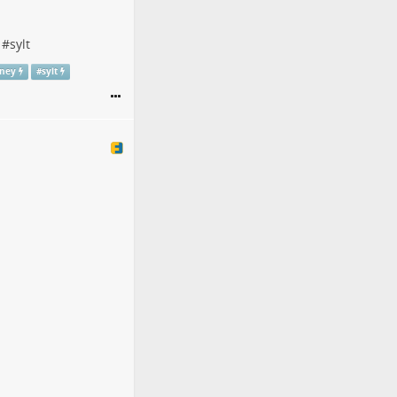
#
sylt
rney
#
sylt