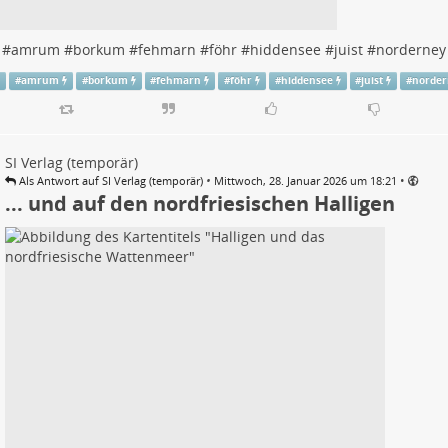
#
amrum
#
borkum
#
fehmarn
#
föhr
#
hiddensee
#
juist
#
norderney
#
amrum
#
borkum
#
fehmarn
#
föhr
#
hiddensee
#
juist
#
norde
SI Verlag (temporär)
•
•
Als Antwort auf SI Verlag (temporär)
Mittwoch, 28. Januar 2026 um 18:21
... und auf den nordfriesischen Halligen