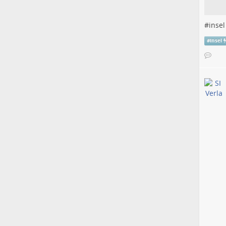
#
insel
#
insel