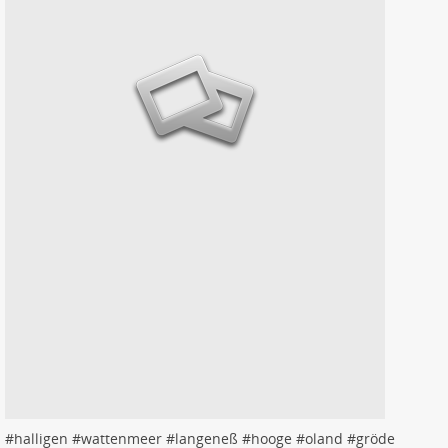
#
halligen
#
wattenmeer
#
langeneß
#
hooge
#
oland
#
gröde