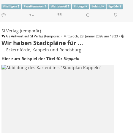
#
halligen
#
wattenmeer
#
langeneß
#
hooge
#
oland
#
gröde
SI Verlag (temporär)
•
•
Als Antwort auf SI Verlag (temporär)
Mittwoch, 28. Januar 2026 um 18:23
Wir haben Stadtpläne für ...
... Eckernförde, Kappeln und Rendsburg.
Hier zum Beispiel der Titel für
Kappeln