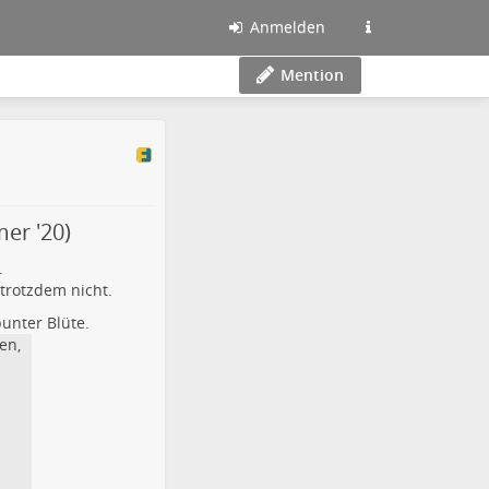
Anmelden
Mention
er '20)
.
 trotzdem nicht.
bunter Blüte.