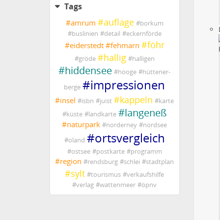
Tags
#
auflage
#
amrum
#
borkum
#
buslinien
#
detail
#
eckernförde
#
föhr
#
eiderstedt
#
fehmarn
#
hallig
#
gröde
#
halligen
#
hiddensee
#
hooge
#
hüttener-
#
impressionen
berge
#
kappeln
#
insel
#
isbn
#
juist
#
karte
#
langeneß
#
küste
#
landkarte
#
naturpark
#
norderney
#
nordsee
#
ortsvergleich
#
oland
#
ostsee
#
postkarte
#
programm
#
region
#
rendsburg
#
schlei
#
stadtplan
#
sylt
#
tourismus
#
verkaufshilfe
#
verlag
#
wattenmeer
#
öpnv