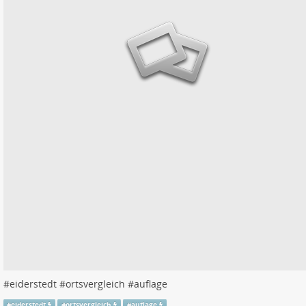
#
eiderstedt
#
ortsvergleich
#
auflage
#
eiderstedt
#
ortsvergleich
#
auflage