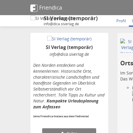
Friendica
SI Verlag (temporär)
Profil
info@dica.siverlag.de
SI Verlag (temporär)
info
@dica
.siverlag
.de
Orts
Den Norden entdecken und
kennenlernen. Historische Orte,
Im So
charakteristische Landschaften und
Das We
handfeste Gegenden im Überblick.
Selbstverständlich vor Ort
recherchiert. Tolle Tipps zu Kultur und
Natur.
Kompakte Urlaubsplanung
zum Anfassen
(eine Friendica-Instanz aus dem Fediverse)