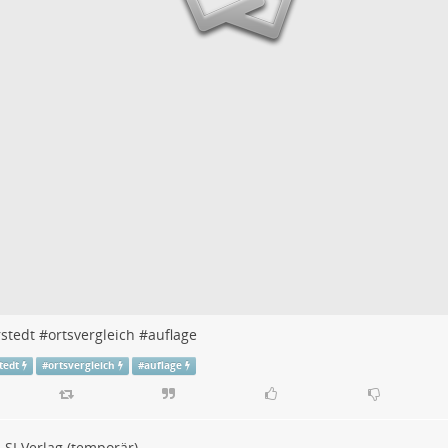
stedt
#
ortsvergleich
#
auflage
tedt
#
ortsvergleich
#
auflage
SI Verlag (temporär)