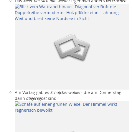
Das
Meer hat sich mal wieder
irgendwo anders
verkrochen
.
Am Vortag gab es
Schäfchenwolken
, die am Donnerstag
dann
abgeregnet
sind.