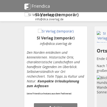
Friendica
SI Verlag (temporär)
info@dica.siverlag.de
SI Verlag (temporär)
info
@dica
.siverlag
.de
Orts
Den Norden entdecken und
kennenlernen. Historische Orte,
Ende O
charakteristische Landschaften und
Nach T
handfeste Gegenden im Überblick.
großen
Selbstverständlich vor Ort
recherchiert. Tolle Tipps zu Kultur und
Natur.
Kompakte Urlaubsplanung
zum Anfassen
(eine Friendica-Instanz aus dem Fediverse)