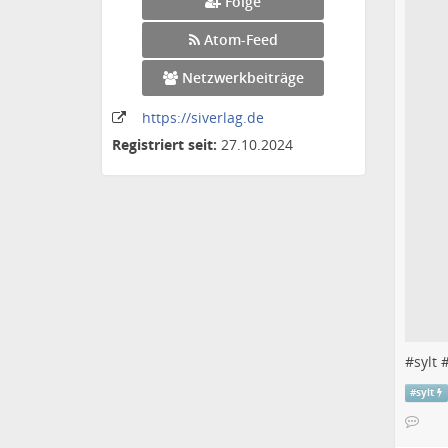
Folge
Atom-Feed
Netzwerkbeiträge
https:
/
/siverlag
.de
Registriert seit:
27.10.2024
#
sylt
#
sylt