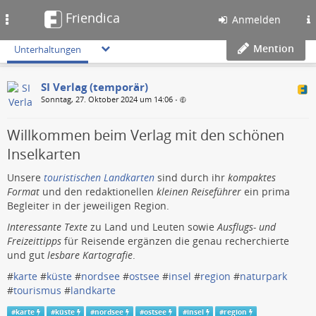
Friendica
Toggle
Anmelden
navigation
Mention
Unterhaltungen
SI Verlag (temporär)
Sonntag, 27. Oktober 2024 um 14:06
•
Willkommen beim Verlag mit den schönen
Inselkarten
Unsere
touristischen Landkarten
sind durch ihr
kompaktes
Format
und den redaktionellen
kleinen Reiseführer
ein prima
Begleiter in der jeweiligen Region.
Interessante Texte
zu Land und Leuten sowie
Ausflugs- und
Freizeittipps
für Reisende ergänzen die genau recherchierte
und gut
lesbare Kartografie
.
#
karte
#
küste
#
nordsee
#
ostsee
#
insel
#
region
#
naturpark
#
tourismus
#
landkarte
#
karte
#
küste
#
nordsee
#
ostsee
#
insel
#
region