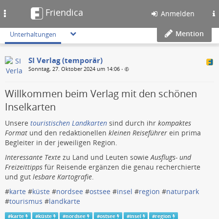
Friendica
Toggle
Anmelden
navigation
Mention
Unterhaltungen
SI Verlag (temporär)
Sonntag, 27. Oktober 2024 um 14:06
•
Willkommen beim Verlag mit den schönen
Inselkarten
Unsere
touristischen Landkarten
sind durch ihr
kompaktes
Format
und den redaktionellen
kleinen Reiseführer
ein prima
Begleiter in der jeweiligen Region.
Interessante Texte
zu Land und Leuten sowie
Ausflugs- und
Freizeittipps
für Reisende ergänzen die genau recherchierte
und gut
lesbare Kartografie
.
#
karte
#
küste
#
nordsee
#
ostsee
#
insel
#
region
#
naturpark
#
tourismus
#
landkarte
#
karte
#
küste
#
nordsee
#
ostsee
#
insel
#
region