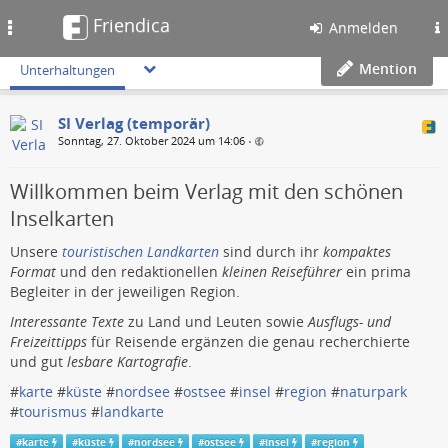
Friendica
Toggle
Anmelden
navigation
Mention
Unterhaltungen
SI Verlag (temporär)
Sonntag, 27. Oktober 2024 um 14:06
•
Willkommen beim Verlag mit den schönen
Inselkarten
Unsere
touristischen Landkarten
sind durch ihr
kompaktes
Format
und den redaktionellen
kleinen Reiseführer
ein prima
Begleiter in der jeweiligen Region.
Interessante Texte
zu Land und Leuten sowie
Ausflugs- und
Freizeittipps
für Reisende ergänzen die genau recherchierte
und gut
lesbare Kartografie
.
#
karte
#
küste
#
nordsee
#
ostsee
#
insel
#
region
#
naturpark
#
tourismus
#
landkarte
#
karte
#
küste
#
nordsee
#
ostsee
#
insel
#
region