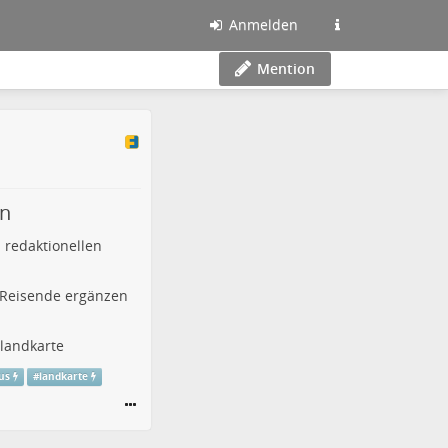
Anmelden
Mention
en
redaktionellen
 Reisende ergänzen
landkarte
us
#
landkarte