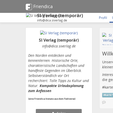
Friendica
SI Verlag (temporär)
Profil
info@dica.siverlag.de
SI Verlag (temporär)
info
@dica
.siverlag
.de
Will
Den Norden entdecken und
kennenlernen. Historische Orte,
Unser
charakteristische Landschaften und
kleine
handfeste Gegenden im Überblick.
Intere
Selbstverständlich vor Ort
die ge
recherchiert. Tolle Tipps zu Kultur und
Natur.
Kompakte Urlaubsplanung
#
karte
zum Anfassen
#
karte
(eine Friendica-Instanz aus dem Fediverse)