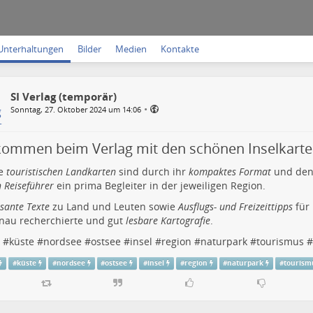
Unterhaltungen
Bilder
Medien
Kontakte
SI Verlag (temporär)
•
Sonntag, 27. Oktober 2024 um 14:06
kommen beim Verlag mit den schönen Inselkart
e
touristischen Landkarten
sind durch ihr
kompaktes Format
und den 
n Reiseführer
ein prima Begleiter in der jeweiligen Region.
ssante Texte
zu Land und Leuten sowie
Ausflugs- und Freizeittipps
für
nau recherchierte und gut
lesbare Kartografie
.
#
küste
#
nordsee
#
ostsee
#
insel
#
region
#
naturpark
#
tourismus
#
#
küste
#
nordsee
#
ostsee
#
insel
#
region
#
naturpark
#
tourism