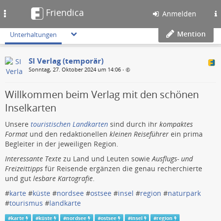
Friendica
Toggle
Anmelden
navigation
Mention
Unterhaltungen
SI Verlag (temporär)
Sonntag, 27. Oktober 2024 um 14:06
•
Willkommen beim Verlag mit den schönen
Inselkarten
Unsere
touristischen Landkarten
sind durch ihr
kompaktes
Format
und den redaktionellen
kleinen Reiseführer
ein prima
Begleiter in der jeweiligen Region.
Interessante Texte
zu Land und Leuten sowie
Ausflugs- und
Freizeittipps
für Reisende ergänzen die genau recherchierte
und gut
lesbare Kartografie
.
#
karte
#
küste
#
nordsee
#
ostsee
#
insel
#
region
#
naturpark
#
tourismus
#
landkarte
#
karte
#
küste
#
nordsee
#
ostsee
#
insel
#
region